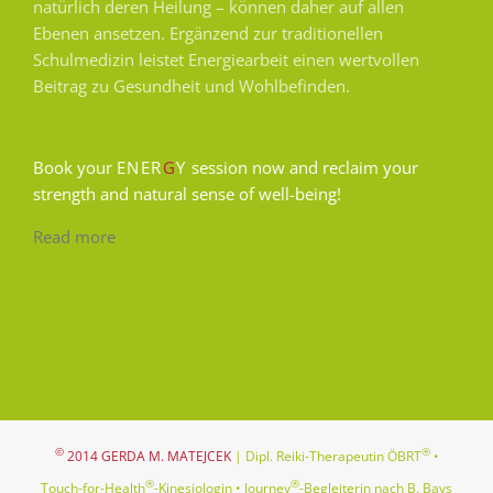
natürlich deren Heilung – können daher auf allen
Ebenen ansetzen. Ergänzend zur traditionellen
Schulmedizin leistet Energiearbeit einen wertvollen
Beitrag zu Gesundheit und Wohlbefinden.
Book your
ENER
G
Y
session now and reclaim your
strength and natural sense of well-being!
Read more
©
®
2014 GERDA M. MATEJCEK
| Dipl. Reiki-Therapeutin ÖBRT
•
®
®
Touch-for-Health
-Kinesiologin • Journey
-Begleiterin nach B. Bays