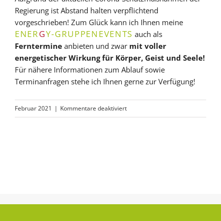
Regierung ist Abstand halten verpflichtend
vorgeschrieben! Zum Glück kann ich Ihnen meine
ENER
G
Y-GRUPPENEVENTS
auch als
Ferntermine
anbieten und zwar
mit voller
energetischer Wirkung für Körper, Geist und Seele!
Für nähere Informationen zum Ablauf sowie
Terminanfragen stehe ich Ihnen gerne zur Verfügung!
für
Februar 2021
|
Kommentare deaktiviert
SILENT-
fernREIKI-
MEDITATION