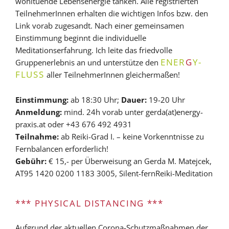
wohltuende Lebensenergie tanken. Alle registrierten
TeilnehmerInnen erhalten die wichtigen Infos bzw. den
Link vorab zugesandt. Nach einer gemeinsamen
Einstimmung beginnt die individuelle
Meditationserfahrung. Ich leite das friedvolle
ENER
G
Y-
Gruppenerlebnis an und unterstütze den
FLUSS
aller TeilnehmerInnen gleichermaßen!
Einstimmung:
ab 18:30 Uhr;
Dauer:
19-20 Uhr
Anmeldung:
mind. 24h vorab unter gerda(at)energy-
praxis.at oder +43 676 492 4931
Teilnahme:
ab Reiki-Grad I. – keine Vorkenntnisse zu
Fernbalancen erforderlich!
Gebühr:
€ 15,- per Überweisung an Gerda M. Matejcek,
AT95 1420 0200 1183 3005, Silent-fernReiki-Meditation
*** PHYSICAL DISTANCING ***
Aufgrund der aktuellen Corona-Schutzmaßnahmen der